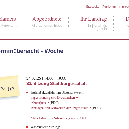
Startseite
Petitionen
Impre
rlament
Abgeordnete
Ihr Landtag
D
lk gewählt
Alle auf einen Blick
Ihr Portal als
Bürger/-in
erminübersicht - Woche
24.02.26 | 14:00 - 19:00
33. Sitzung Stadtbürgerschaft
24.02.26
laufend aktualisiert im Sitzungssystem:
Tagesordnung und Drucksachen
Ablaufplan
(PDF)
Anfragen und Antworten der Fragestunde
(PDF)
Mehr Infos zum Sitzungssystem SD.NET
während der Sitzung: