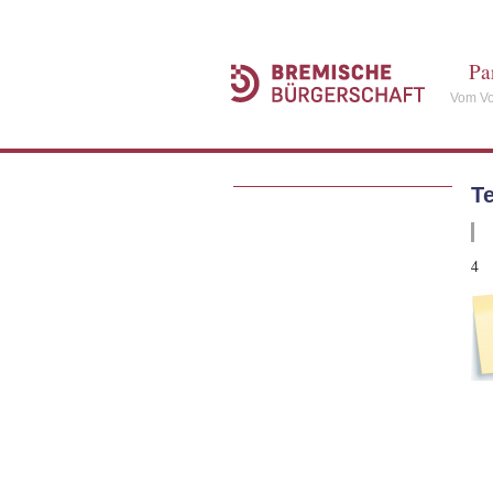
Pa
Vom Vo
T
4