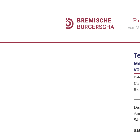
Pa
Vom Vo
Te
Mi
vo
Dat
Uhrz
Bis:
Dis
An
Wei
Bild