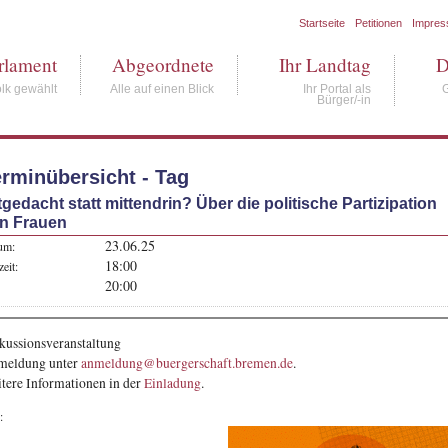
Startseite
Petitionen
Impre
rlament
Abgeordnete
Ihr Landtag
D
lk gewählt
Alle auf einen Blick
Ihr Portal als
Bürger/-in
rminübersicht - Tag
tgedacht statt mittendrin? Über die politische Partizipation
n Frauen
23.06.25
um:
18:00
eit:
20:00
kussionsveranstaltung
meldung
unter
anmeldung@buergerschaft.bremen.de
.
tere Informationen in der
Einladung
.
: