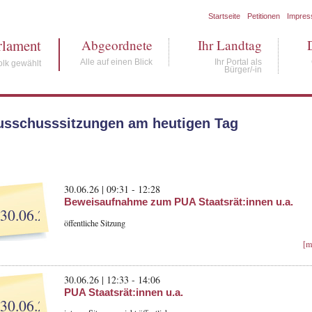
Startseite
Petitionen
Impre
rlament
Abgeordnete
Ihr Landtag
Alle auf einen Blick
Ihr Portal als
lk gewählt
Bürger/-in
usschusssitzungen am heutigen Tag
30.06.26 | 09:31 - 12:28
Beweisaufnahme zum PUA Staatsrät:innen u.a.
30.06.26
öffentliche Sitzung
[m
30.06.26 | 12:33 - 14:06
PUA Staatsrät:innen u.a.
30.06.26