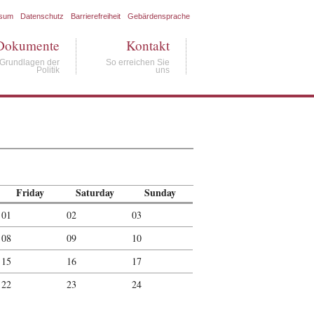
ssum
Datenschutz
Barrierefreiheit
Gebärdensprache
Dokumente
Kontakt
Grundlagen der
So erreichen Sie
Politik
uns
Friday
Saturday
Sunday
01
02
03
08
09
10
15
16
17
22
23
24