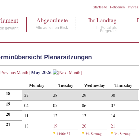
Startseite
Petitionen
Impre
rlament
Abgeordnete
Ihr Landtag
Alle auf einen Blick
Ihr Portal als
lk gewählt
Bürger/-in
erminübersicht Plenarsitzungen
May 2026
Monday
Tuesday
Wednesday
Thursday
18
27
28
29
30
19
04
05
06
07
20
11
12
13
14
21
18
19
20
21
•
•
•
14:00: 37.
34. Sitzung
34. Sitzung