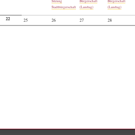
Sitzung
Bürgerschaft
Bürgerschaft
Stadtbürgerschaft
(Landtag)
(Landtag)
22
25
26
27
28