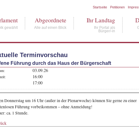
Startseite
Petitionen
Impre
rlament
Abgeordnete
Ihr Landtag
D
lk gewählt
Alle auf einen Blick
Ihr Portal als
Bürger/-in
ktuelle Terminvorschau
fene Führung durch das Haus der Bürgerschaft
03.09.26
um:
16:00
eit:
17:00
en Donnerstag um 16 Uhr (außer in der Plenarwoche) können Sie gerne zu einer
tenlosen Führung vorbeikommen – ohne Anmeldung!
er: ca. 1 Stunde.
rück