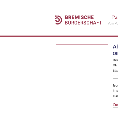
Pa
Vom Vo
A
Of
Dat
Uhrz
Bis:
Jed
kos
Dau
Zu