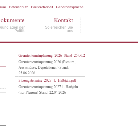
ssum
Datenschutz
Barrierefreiheit
Gebärdensprache
okumente
Kontakt
Grundlagen der
So erreichen Sie
Politik
uns
Gremienterminplanung_2026_Stand_25.06.2026.pdf
Gremienterminplanung 2026 (Plenum,
Ausschüsse, Deputationen) Stand:
25.06.2026
Sitzungstermine_2027_1._Halbjahr.pdf
Gremienterminplanung 2027 1. Halbjahr
(nur Plenum) Stand: 22.04.2026