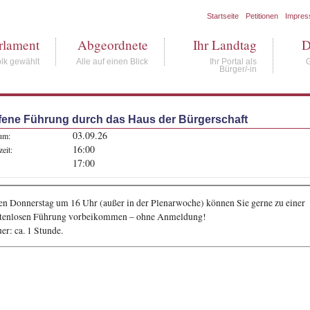
Startseite
Petitionen
Impre
rlament
Abgeordnete
Ihr Landtag
D
lk gewählt
Alle auf einen Blick
Ihr Portal als
Bürger/-in
fene Führung durch das Haus der Bürgerschaft
03.09.26
um:
16:00
eit:
17:00
en Donnerstag um 16 Uhr (außer in der Plenarwoche) können Sie gerne zu einer
tenlosen Führung vorbeikommen – ohne Anmeldung!
er: ca. 1 Stunde.