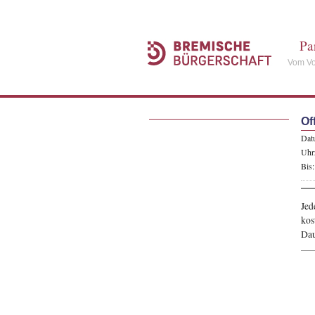
Pa
Vom Vo
Of
Dat
Uhrz
Bis:
Jed
kos
Dau