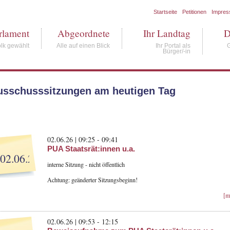
Startseite
Petitionen
Impre
rlament
Abgeordnete
Ihr Landtag
D
lk gewählt
Alle auf einen Blick
Ihr Portal als
Bürger/-in
usschusssitzungen am heutigen Tag
02.06.26 | 09:25 - 09:41
PUA Staatsrät:innen u.a.
02.06.26
interne Sitzung - nicht öffentlich
Achtung: geänderter Sitzungsbeginn!
[m
02.06.26 | 09:53 - 12:15