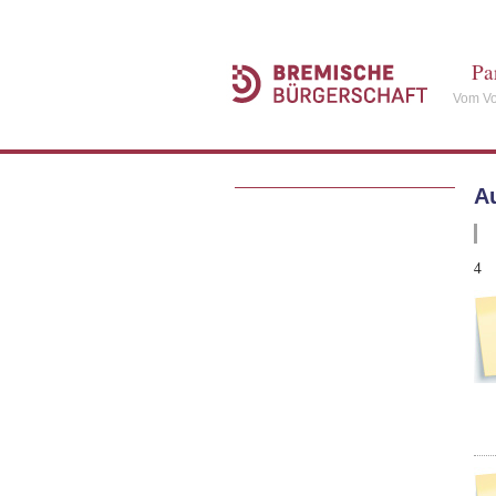
Pa
Vom Vo
A
4