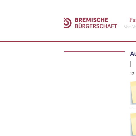
Pa
Vom Vo
A
12