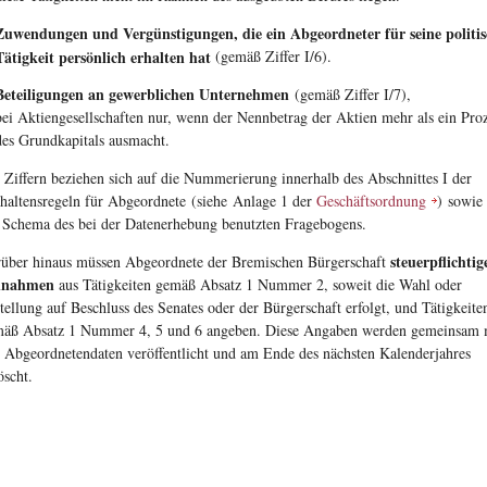
Zuwendungen und Vergünstigungen, die ein Abgeordneter für seine politis
Tätigkeit persönlich erhalten hat
(gemäß Ziffer I/6).
Beteiligungen an gewerblichen Unternehmen
(gemäß Ziffer I/7),
bei Aktiengesellschaften nur, wenn der Nennbetrag der Aktien mehr als ein Pro
des Grundkapitals ausmacht.
 Ziffern beziehen sich auf die Nummerierung innerhalb des Abschnittes I der
haltensregeln für Abgeordnete (siehe Anlage 1 der
Geschäftsordnung
) sowie
 Schema des bei der Datenerhebung benutzten Fragebogens.
steuerpflichtig
über hinaus müssen Abgeordnete der Bremischen Bürgerschaft
nnahmen
aus Tätigkeiten gemäß Absatz 1 Nummer 2, soweit die Wahl oder
tellung auf Beschluss des Senates oder der Bürgerschaft erfolgt, und Tätigkeite
äß Absatz 1 Nummer 4, 5 und 6 angeben. Diese Angaben werden gemeinsam 
 Abgeordnetendaten veröffentlicht und am Ende des nächsten Kalenderjahres
öscht.