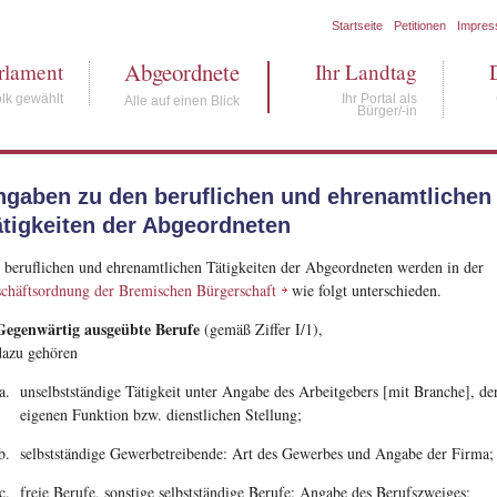
Startseite
Petitionen
Impre
Abgeordnete
rlament
Ihr Landtag
lk gewählt
Ihr Portal als
Alle auf einen Blick
Bürger/-in
ngaben zu den beruflichen und ehrenamtlichen
ätigkeiten der Abgeordneten
 beruflichen und ehrenamtlichen Tätigkeiten der Abgeordneten werden in der
chäftsordnung der Bremischen Bürgerschaft
wie folgt unterschieden.
Gegenwärtig ausgeübte Berufe
(gemäß Ziffer I/1),
dazu gehören
unselbstständige Tätigkeit unter Angabe des Arbeitgebers [mit Branche], de
eigenen Funktion bzw. dienstlichen Stellung;
selbstständige Gewerbetreibende: Art des Gewerbes und Angabe der Firma;
freie Berufe, sonstige selbstständige Berufe: Angabe des Berufszweiges;