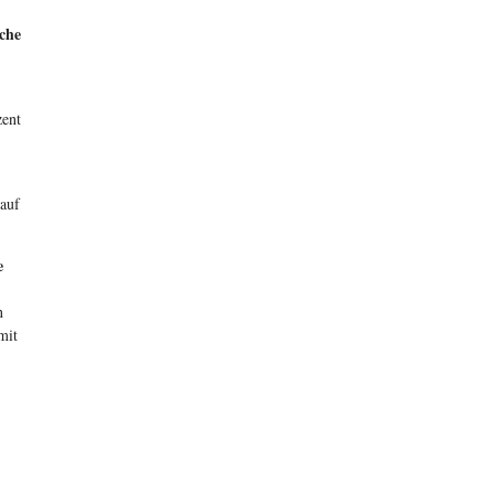
che
zent
 auf
e
n
mit