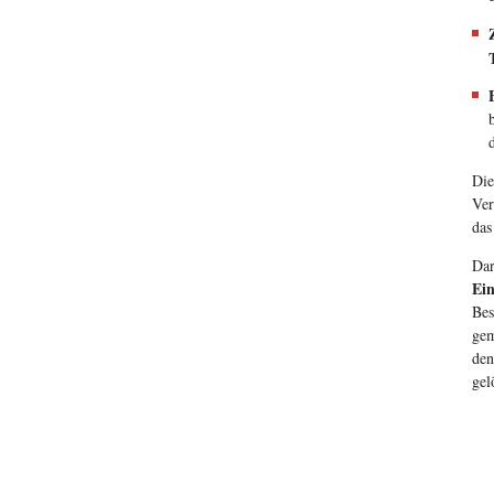
Die
Ver
das
Dar
Ei
Bes
gem
den
gel