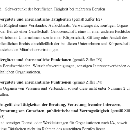
Schwerpunkt der beruflichen Tätigkeit bei mehreren Berufen
Vergütete und ehrenamtliche Tätigkeiten
(gemäß Ziffer I/2)
als Mitglied eines Vorstandes, Aufsichtsrats, Verwaltungsrats, sonstigen Organs
oder Beirats einer Gesellschaft, Genossenschaft, eines in einer anderen Rechtsf
betriebenen Unternehmens sowie einer Körperschaft, Stiftung oder Anstalt des
öffentlichen Rechts einschließlich der bei diesen Unternehmen und Körperschaf
bestehenden Mitarbeitervertretungen.
Vergütete und ehrenamtliche Funktionen
(gemäß Ziffer I/3)
in Berufsverbänden, Wirtschaftsvereinigungen, sonstigen Interessenverbänden o
ähnlichen Organisationen.
Vergütete und ehrenamtliche Funktionen
(gemäß Ziffer I/4)
in Organen von Vereinen und Verbänden, soweit diese nicht unter Nummer 2 u
fallen,
Entgeltliche Tätigkeiten der Beratung, Vertretung fremder Interessen,
Erstattung von Gutachten, publizistische und Vortragstätigkeit
(gemäß Ziff
I/5)
und sonstiger Dienst- oder Werkleistungen für Organisationen nach I/4, soweit
diese Tätigkeiten nicht im Rahmen des ausgeübten Berufes liegen.