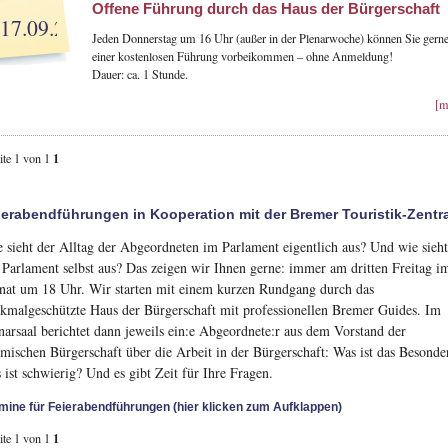
Offene Führung durch das Haus der Bürgerschaft
17.09.26
Jeden Donnerstag um 16 Uhr (außer in der Plenarwoche) können Sie gerne
einer kostenlosen Führung vorbeikommen – ohne Anmeldung!
Dauer: ca. 1 Stunde.
[m
1
ite 1 von 1
ierabendführungen in Kooperation mit der Bremer Touristik-Zentr
 sieht der Alltag der Abgeordneten im Parlament eigentlich aus? Und wie sieh
 Parlament selbst aus? Das zeigen wir Ihnen gerne: immer am dritten Freitag i
at um 18 Uhr. Wir starten mit einem kurzen Rundgang durch das
kmalgeschützte Haus der Bürgerschaft mit professionellen Bremer Guides. Im
narsaal berichtet dann jeweils ein:e Abgeordnete:r aus dem Vorstand der
mischen Bürgerschaft über die Arbeit in der Bürgerschaft: Was ist das Besonde
 ist schwierig? Und es gibt Zeit für Ihre Fragen.
mine für Feierabendführungen (hier klicken zum Aufklappen)
1
ite 1 von 1