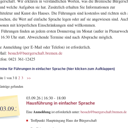
gerschaft. Wir erklären in verständlichen Worten, was die Bremische Bürgersc
 und welche Aufgaben sie hat. Zusätzlich erhalten Sie Informationen zur
hitektur und Kunst des Hauses. Die Führungen sind kostenlos und richten sich 
schen, die Wert auf einfache Sprache legen oder auf sie angewiesen sind. Auc
sonen mit körperlichen Einschränkungen sind willkommen.
 Führungen finden an jedem ersten Donnerstag im Monat (außer in Plenarwoch
16:30 Uhr statt. Abweichende Termine sind nach Absprache möglich.
e Anmeldung (per E-Mail oder Telefon) ist erforderlich.
Mail:
besuch@buergerschaft.bremen.de
efon: 0421 361-12425
mine für Führungen in einfacher Sprache (hier klicken zum Aufklappen)
1
ite 1 von 3
2
3
>>
Einträge gefunden
03.09.26 | 16:30 - 18:00
Hausführung in einfacher Sprache
03.09.26
Anmeldung
Eine
ist erforderlich unter:
besuch@buergerschaft.bremen.de
Treffpunkt: Haupteingang Haus der Bürgerschaft