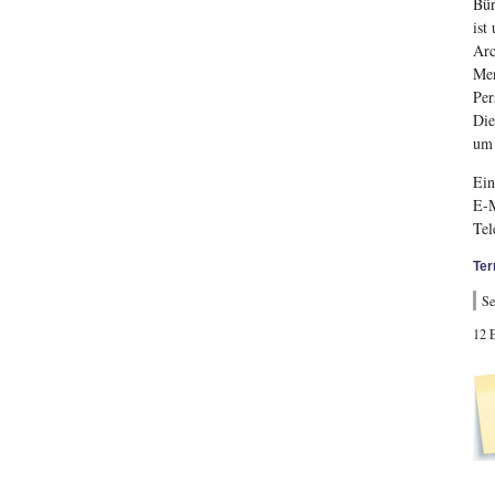
Bür
ist
Arc
Men
Per
Die
um 
Ein
E-
Tel
Ter
Se
12 