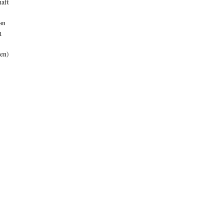
haft
an
h
en)