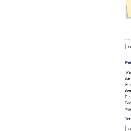
Se
Fe
Wie
das
Mon
den
Ple
Bre
was
Ter
Se