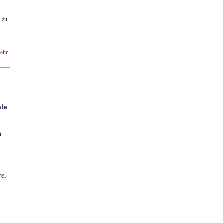
 zu
ehr]
ale
t
m
re,