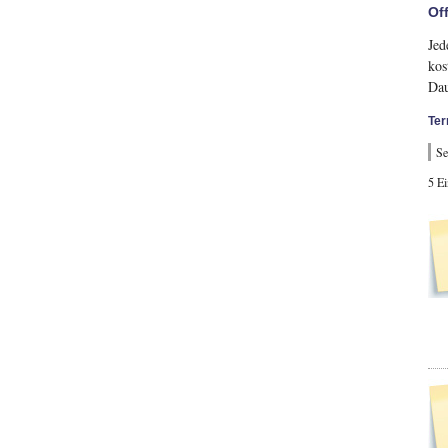
Of
Jed
kos
Dau
Ter
Se
5 E