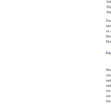
Auf
Abg
Abg
Ein
nut
zu 
Ihr
Der
Fü
Wir
sch
und
und
wir
mit
Stu