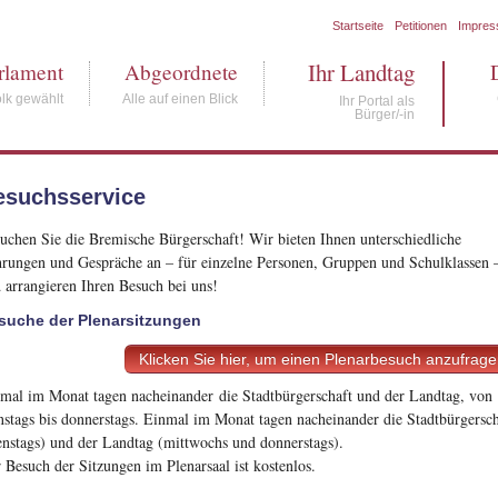
Startseite
Petitionen
Impre
Ihr Landtag
rlament
Abgeordnete
lk gewählt
Alle auf einen Blick
Ihr Portal als
Bürger/-in
esuchsservice
uchen Sie die Bremische Bürgerschaft! Wir bieten Ihnen unterschiedliche
rungen und Gespräche an – für einzelne Personen, Gruppen und Schulklassen 
 arrangieren Ihren Besuch bei uns!
suche der Plenarsitzungen
Klicken Sie hier, um einen Plenarbesuch anzufrag
mal im Monat tagen nacheinander die Stadtbürgerschaft und der Landtag, von
nstags bis donnerstags. Einmal im Monat tagen nacheinander die Stadtbürgersch
enstags) und der Landtag (mittwochs und donnerstags).
 Besuch der Sitzungen im Plenarsaal ist kostenlos.