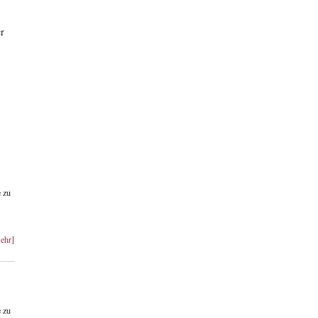
er
 zu
ehr]
 zu