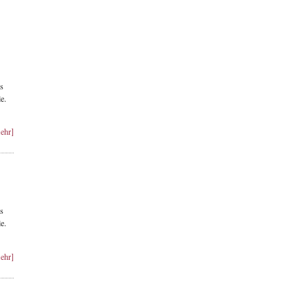
s
e.
ehr]
s
e.
ehr]