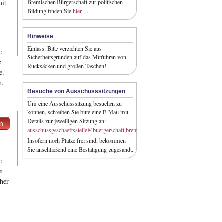
mit
Bremischen Bürgerschaft zur politischen
Bildung finden Sie
hier
.
Hinweise
Einlass: Bitte verzichten Sie aus
e
Sicherheitsgründen auf das Mitführen von
e
Rucksäcken und großen Taschen!
e.
h.
Besuche von Ausschusssitzungen
Um eine Ausschusssitzung besuchen zu
können, schreiben Sie bitte eine E-Mail mit
Details zur jeweiligen Sitzung an:
en
ausschussgeschaeftsstelle@buergerschaft.bremen.de
Insofern noch Plätze frei sind, bekommen
t
Sie anschließend eine Bestätigung zugesandt.
e
ln
rher