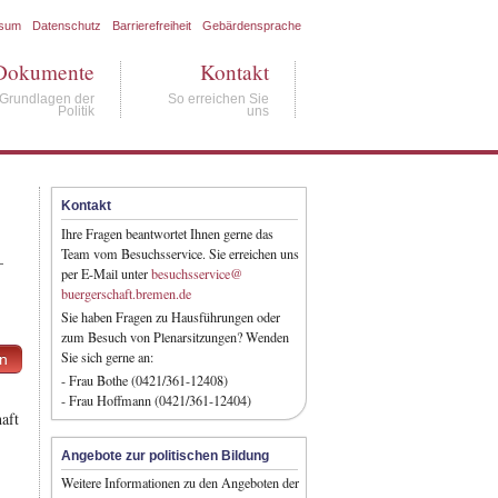
ssum
Datenschutz
Barrierefreiheit
Gebärdensprache
Dokumente
Kontakt
Grundlagen der
So erreichen Sie
Politik
uns
Kontakt
Ihre Fragen beantwortet Ihnen gerne das
Team vom Besuchsservice. Sie erreichen uns
–
per E-Mail unter
besuchsservice@
buergerschaft.bremen.de
Sie haben Fragen zu Hausführungen oder
zum Besuch von Plenarsitzungen? Wenden
Sie sich gerne an:
en
- Frau Bothe (0421/361-12408)
- Frau Hoffmann (0421/361-12404)
aft
Angebote zur politischen Bildung
Weitere Informationen zu den Angeboten der