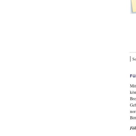
Se
Fü
Mit
kön
Bre
Geb
nor
Bit
Föh