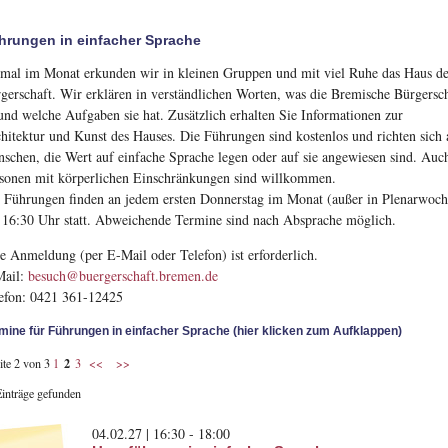
hrungen in einfacher Sprache
mal im Monat erkunden wir in kleinen Gruppen und mit viel Ruhe das Haus de
gerschaft. Wir erklären in verständlichen Worten, was die Bremische Bürgersc
 und welche Aufgaben sie hat. Zusätzlich erhalten Sie Informationen zur
hitektur und Kunst des Hauses. Die Führungen sind kostenlos und richten sich 
schen, die Wert auf einfache Sprache legen oder auf sie angewiesen sind. Auc
sonen mit körperlichen Einschränkungen sind willkommen.
 Führungen finden an jedem ersten Donnerstag im Monat (außer in Plenarwoch
16:30 Uhr statt. Abweichende Termine sind nach Absprache möglich.
e Anmeldung (per E-Mail oder Telefon) ist erforderlich.
Mail:
besuch@buergerschaft.bremen.de
efon: 0421 361-12425
mine für Führungen in einfacher Sprache (hier klicken zum Aufklappen)
2
ite 2 von 3
1
3
<<
>>
Einträge gefunden
04.02.27 | 16:30 - 18:00