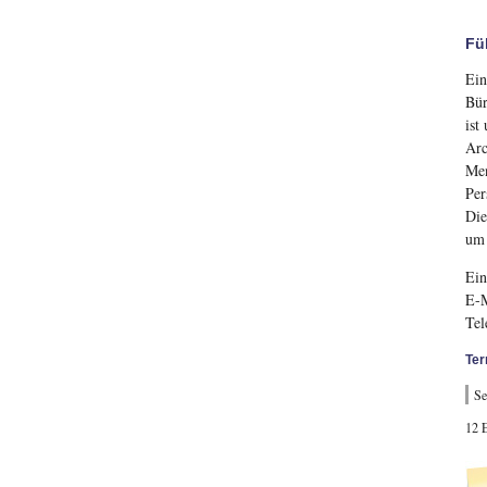
Fü
Ein
Bür
ist
Arc
Men
Per
Die
um 
Ein
E-
Tel
Ter
Se
12 