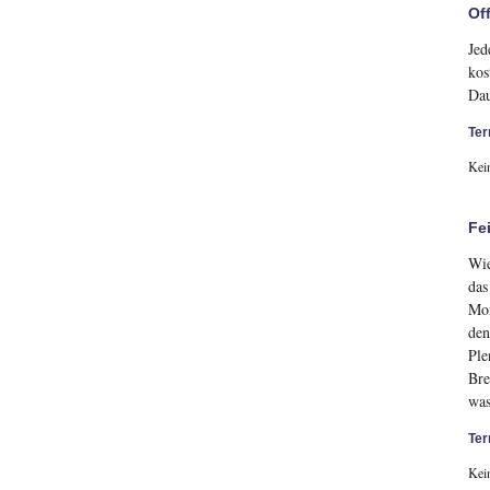
Of
Jed
kos
Dau
Ter
Kei
Fe
Wie
das
Mon
den
Ple
Bre
was
Ter
Kei