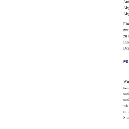
Auf
Abg
Abg
Ein
nut
zu 
Ihr
Der
Fü
Wir
sch
und
und
wir
mit
Stu