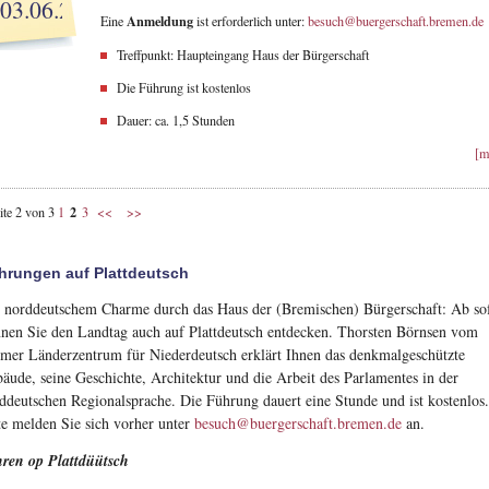
03.06.27
Anmeldung
Eine
ist erforderlich unter:
besuch@buergerschaft.bremen.de
Treffpunkt: Haupteingang Haus der Bürgerschaft
Die Führung ist kostenlos
Dauer: ca. 1,5 Stunden
[m
2
ite 2 von 3
1
3
<<
>>
hrungen auf Plattdeutsch
 norddeutschem Charme durch das Haus der (Bremischen) Bürgerschaft: Ab sof
nen Sie den Landtag auch auf Plattdeutsch entdecken. Thorsten Börnsen vom
mer Länderzentrum für Niederdeutsch erklärt Ihnen das denkmalgeschützte
äude, seine Geschichte, Architektur und die Arbeit des Parlamentes in der
ddeutschen Regionalsprache. Die Führung dauert eine Stunde und ist kostenlos
te melden Sie sich vorher unter
besuch@buergerschaft.bremen.de
an.
ren op Plattdüütsch