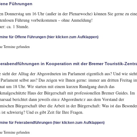
fene Führungen
en Donnerstag um 16 Uhr (außer in der Plenarwoche) können Sie gerne zu ein
tenlosen Führung vorbeikommen – ohne Anmeldung!
er: ca. 1 Stunde.
mine für Offene Führungen (hier klicken zum Aufklappen)
ne Termine gefunden
ierabendführungen in Kooperation mit der Bremer Touristik-Zentr
 sieht der Alltag der Abgeordneten im Parlament eigentlich aus? Und wie sieh
 Parlament selbst aus? Das zeigen wir Ihnen gerne: immer am dritten Freitag i
at um 18 Uhr. Wir starten mit einem kurzen Rundgang durch das
kmalgeschützte Haus der Bürgerschaft mit professionellen Bremer Guides. Im
narsaal berichtet dann jeweils ein:e Abgeordnete:r aus dem Vorstand der
mischen Bürgerschaft über die Arbeit in der Bürgerschaft: Was ist das Besonde
 ist schwierig? Und es gibt Zeit für Ihre Fragen.
mine für Feierabendführungen (hier klicken zum Aufklappen)
ne Termine gefunden