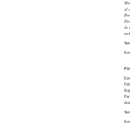
Mit
af 
Bre
Den
de 
mel
Ter
Kei
Fü
Ent
Füh
Kap
Par
dem
Ter
Kei