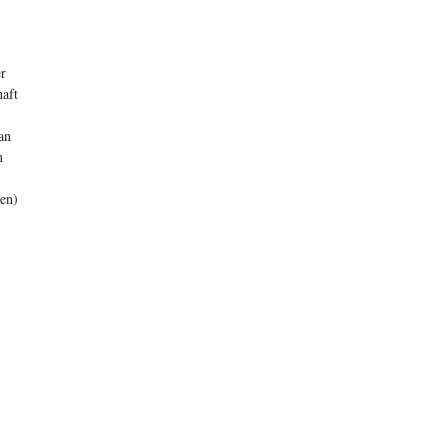
r
haft
an
h
en)