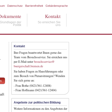
ssum
Datenschutz
Barrierefreiheit
Gebärdensprache
Dokumente
Kontakt
Grundlagen der
So erreichen Sie
Politik
uns
Kontakt
Ihre Fragen beantwortet Ihnen gerne das
Team vom Besuchsservice. Sie erreichen uns
–
per E-Mail unter
besuchsservice@
buergerschaft.bremen.de
Sie haben Fragen zu Hausführungen oder
zum Besuch von Plenarsitzungen? Wenden
Sie sich gerne an:
en
- Frau Bothe (0421/361-12408)
- Frau Hoffmann (0421/361-12404)
aft
Angebote zur politischen Bildung
Weitere Informationen zu den Angeboten der