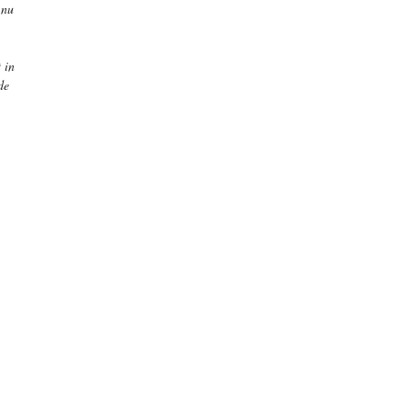
 nu
 in
de