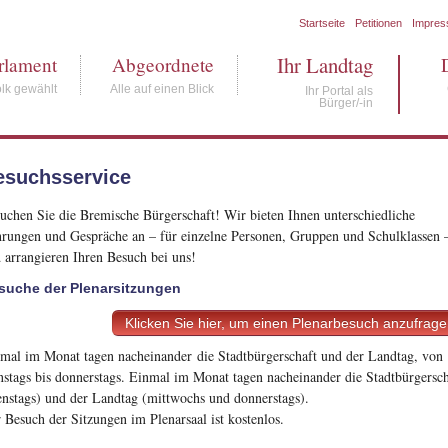
Startseite
Petitionen
Impre
Ihr Landtag
rlament
Abgeordnete
lk gewählt
Alle auf einen Blick
Ihr Portal als
Bürger/-in
esuchsservice
uchen Sie die Bremische Bürgerschaft! Wir bieten Ihnen unterschiedliche
rungen und Gespräche an – für einzelne Personen, Gruppen und Schulklassen 
 arrangieren Ihren Besuch bei uns!
suche der Plenarsitzungen
Klicken Sie hier, um einen Plenarbesuch anzufrag
mal im Monat tagen nacheinander die Stadtbürgerschaft und der Landtag, von
nstags bis donnerstags. Einmal im Monat tagen nacheinander die Stadtbürgersch
enstags) und der Landtag (mittwochs und donnerstags).
 Besuch der Sitzungen im Plenarsaal ist kostenlos.