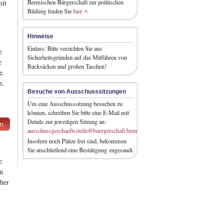
mit
Bremischen Bürgerschaft zur politischen
Bildung finden Sie
hier
.
Hinweise
Einlass: Bitte verzichten Sie aus
e
Sicherheitsgründen auf das Mitführen von
e
Rucksäcken und großen Taschen!
e.
h.
Besuche von Ausschusssitzungen
Um eine Ausschusssitzung besuchen zu
können, schreiben Sie bitte eine E-Mail mit
Details zur jeweiligen Sitzung an:
en
ausschussgeschaeftsstelle@buergerschaft.bremen.de
Insofern noch Plätze frei sind, bekommen
t
Sie anschließend eine Bestätigung zugesandt.
e
ln
rher