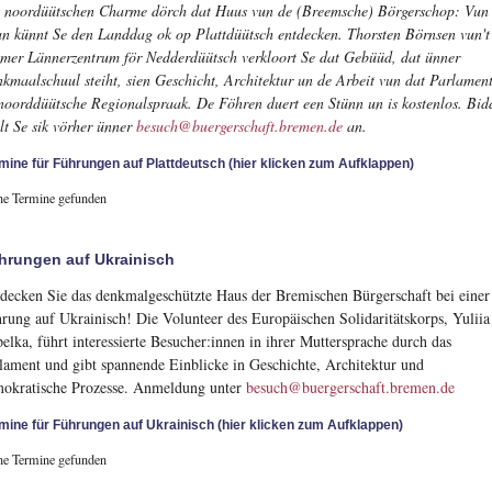
 noordüütschen Charme dörch dat Huus vun de (Breemsche) Börgerschop: Vun
an künnt Se den Landdag ok op Plattdüütsch entdecken. Thorsten Börnsen vun't
mer Lännerzentrum för Nedderdüütsch verkloort Se dat Gebüüd, dat ünner
kmaalschuul steiht, sien Geschicht, Architektur un de Arbeit vun dat Parlament
noorddüütsche Regionalspraak. De Föhren duert een Stünn un is kostenlos. Bid
lt Se sik vörher ünner
besuch@buergerschaft.bremen.de
an.
mine für Führungen auf Plattdeutsch (hier klicken zum Aufklappen)
ne Termine gefunden
hrungen auf Ukrainisch
decken Sie das denkmalgeschützte Haus der Bremischen Bürgerschaft bei einer
rung auf Ukrainisch! Die Volunteer des Europäischen Solidaritätskorps, Yuliia
elka, führt interessierte Besucher:innen in ihrer Muttersprache durch das
lament und gibt spannende Einblicke in Geschichte, Architektur und
okratische Prozesse. Anmeldung unter
besuch@buergerschaft.bremen.de
mine für Führungen auf Ukrainisch (hier klicken zum Aufklappen)
ne Termine gefunden