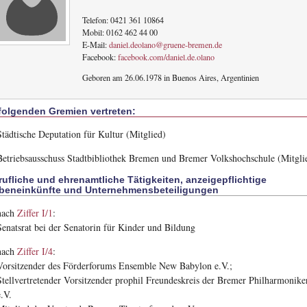
Telefon: 0421 361 10864
Mobil: 0162 462 44 00
E-Mail:
daniel.deolano@gruene-bremen.de
Facebook:
facebook.com/daniel.de.olano
Geboren am 26.06.1978 in Buenos Aires, Argentinien
 folgenden Gremien vertreten:
Städtische Deputation für Kultur (Mitglied)
Betriebsausschuss Stadtbibliothek Bremen und Bremer Volkshochschule (Mitgli
rufliche und ehrenamtliche Tätigkeiten, anzeigepflichtige
beneinkünfte und Unternehmensbeteiligungen
nach
Ziffer I/1
:
Senatsrat bei der Senatorin für Kinder und Bildung
nach
Ziffer I/4
:
Vorsitzender des Förderforums Ensemble New Babylon e.V.;
Stellvertretender Vorsitzender prophil Freundeskreis der Bremer Philharmonike
e.V.