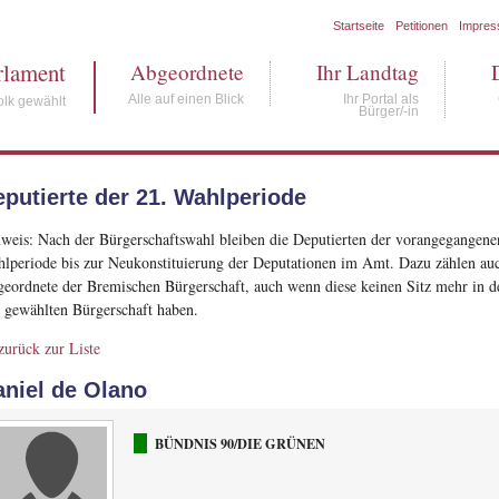
Startseite
Petitionen
Impre
rlament
Abgeordnete
Ihr Landtag
Alle auf einen Blick
Ihr Portal als
lk gewählt
Bürger/-in
putierte der 21. Wahlperiode
weis: Nach der Bürgerschaftswahl bleiben die Deputierten der vorangegangene
lperiode bis zur Neukonstituierung der Deputationen im Amt. Dazu zählen au
eordnete der Bremischen Bürgerschaft, auch wenn diese keinen Sitz mehr in d
 gewählten Bürgerschaft haben.
urück zur Liste
aniel de Olano
BÜNDNIS 90/DIE GRÜNEN