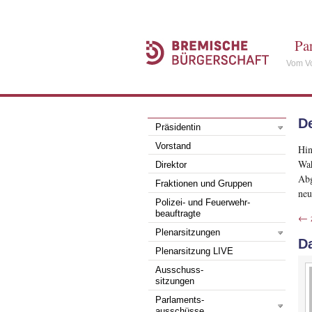
Pa
Vom Vo
De
Präsidentin
Vorstand
Hin
Wah
Direktor
Abg
Fraktionen und Gruppen
neu
Polizei- und Feuerwehr-
beauftragte
← z
Plenarsitzungen
D
Plenarsitzung LIVE
Ausschuss-
sitzungen
Parlaments-
ausschüsse