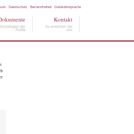
ssum
Datenschutz
Barrierefreiheit
Gebärdensprache
Dokumente
Kontakt
Grundlagen der
So erreichen Sie
Politik
uns
n
ch
er