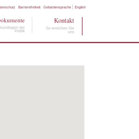
tenschutz
Barrierefreiheit
Gebärdensprache
English
Kontakt
okumente
Grundlagen der
So erreichen Sie
Politik
uns