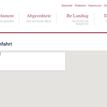
Startseite
Petitionen
Impressum
Da
rlament
Abgeordnete
Ihr Landtag
D
lk gewählt
Alle auf einen Blick
Ihr Portal als
Bürger/-in
nfahrt