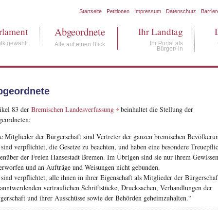
Startseite
Petitionen
Impressum
Datenschutz
Barrier
Abgeordnete
rlament
Ihr Landtag
lk gewählt
Ihr Portal als
Alle auf einen Blick
Bürger/-in
bgeordnete
ikel 83 der
Bremischen Landesverfassung
beinhaltet die Stellung der
eordneten:
e Mitglieder der Bürgerschaft sind Vertreter der ganzen bremischen Bevölkeru
 sind verpflichtet, die Gesetze zu beachten, und haben eine besondere Treuepfli
enüber der Freien Hansestadt Bremen. Im Übrigen sind sie nur ihrem Gewisse
erworfen und an Aufträge und Weisungen nicht gebunden.
 sind verpflichtet, alle ihnen in ihrer Eigenschaft als Mitglieder der Bürgerschaf
anntwerdenden vertraulichen Schriftstücke, Drucksachen, Verhandlungen der
gerschaft und ihrer Ausschüsse sowie der Behörden geheimzuhalten.“