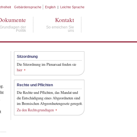
efreiheit
Gebärdensprache
English
|
Leichte Sprache
Dokumente
Kontakt
Grundlagen der
So erreichen Sie
Politik
uns
Sitzordnung
Die Sitzordnung im Plenarsaal finden sie
hier
ng.
Rechte und Pflichten
cht
Die Rechte und Pflichten, das Mandat und
die Entschädigung eines Abgeordneten sind
n
im Bremischen Abgeordnetengesetz geregelt.
Zu den Rechtsgrundlagen
t