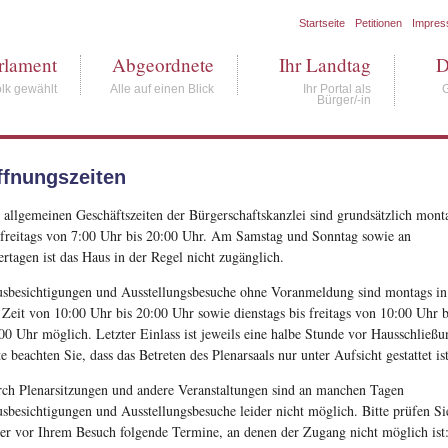
Startseite
Petitionen
Impre
rlament
Abgeordnete
Ihr Landtag
D
lk gewählt
Alle auf einen Blick
Ihr Portal als
Bürger/-in
ffnungszeiten
 allgemeinen Geschäftszeiten der Bürgerschaftskanzlei sind grundsätzlich mont
 freitags von 7:00 Uhr bis 20:00 Uhr. Am Samstag und Sonntag sowie an
ertagen ist das Haus in der Regel nicht zugänglich.
sbesichtigungen und Ausstellungsbesuche ohne Voranmeldung sind montags in
 Zeit von 10:00 Uhr bis 20:00 Uhr sowie dienstags bis freitags von 10:00 Uhr b
00 Uhr möglich. Letzter Einlass ist jeweils eine halbe Stunde vor Hausschließu
te beachten Sie, dass das Betreten des Plenarsaals nur unter Aufsicht gestattet ist
ch Plenarsitzungen und andere Veranstaltungen sind an manchen Tagen
sbesichtigungen und Ausstellungsbesuche leider nicht möglich. Bitte prüfen Si
er vor Ihrem Besuch folgende Termine, an denen der Zugang nicht möglich ist