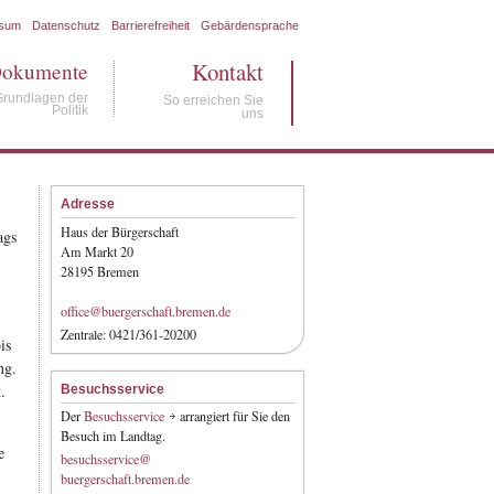
ssum
Datenschutz
Barrierefreiheit
Gebärdensprache
Kontakt
okumente
Grundlagen der
So erreichen Sie
Politik
uns
Adresse
Haus der Bürgerschaft
ags
Am Markt 20
28195 Bremen
office@buergerschaft.bremen.de
Zentrale: 0421/361-20200
is
ng.
.
Besuchsservice
Der
Besuchsservice
arrangiert für Sie den
Besuch im Landtag.
e
besuchsservice@
:
buergerschaft.bremen.de