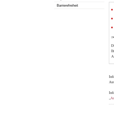
Barrierefreiheit
zu
D
I
A
Inf
Aus
Inf
„
Au