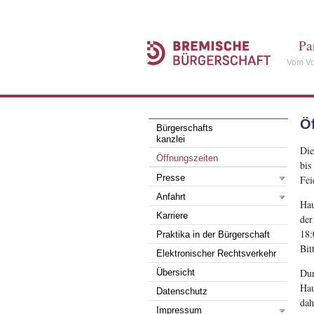
Pa
Vom Vo
Ö
Bürgerschafts
kanzlei
Die
Öffnungszeiten
bis
Presse
Fei
Anfahrt
Hau
Karriere
der
18:
Praktika in der Bürgerschaft
Bit
Elektronischer Rechtsverkehr
Dur
Übersicht
Hau
Datenschutz
dah
Impressum