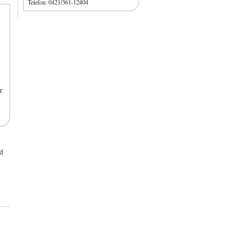
Telefon: 0421/361-12404
r
d